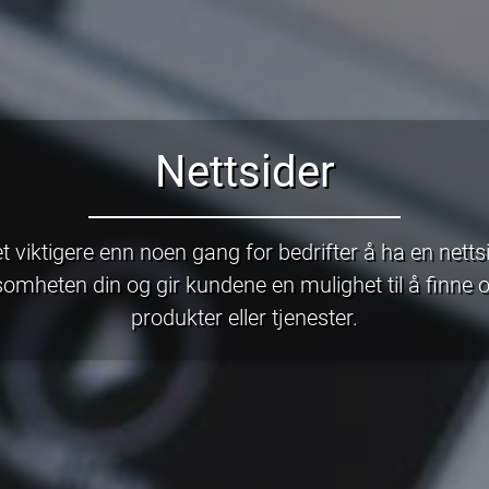
Nettsider
et viktigere enn noen gang for bedrifter å ha en nett
ksomheten din og gir kundene en mulighet til å finn
produkter eller tjenester.